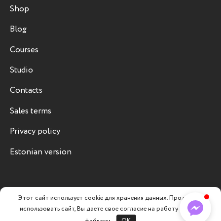
Shop
Blog
Courses
Studio
Contacts
Sales terms
Privacy policy
Estonian version
Этот сайт использует cookie для хранения данных. Продолжая
использовать сайт, Вы даете свое согласие на работу с этими
Filters
© 2026 Chevron Pluss. All right reserved.
файлами.
OK