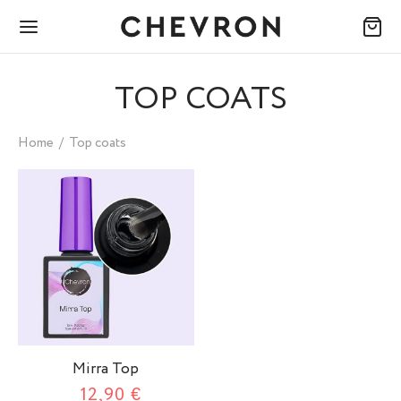
TOP COATS
Home
/
Top coats
Mirra Top
12,90
€