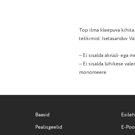
Top ilma kleepuva kihita.
tekkimist. Isetasanduv. V
– Ei sisalda akrüül- ega 
– Ei sisalda lühikese v
monomeere
Baasid
Esileh
Pealisgeelid
E-Poo