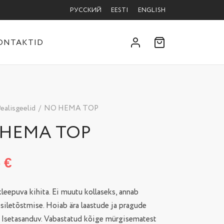
РУССКИЙ
EESTI
ENGLISH
ONTAKTID
ealisgeelid
/
NO HEMA TOP
HEMA TOP
4
€
leepuva kihita. Ei muutu kollaseks, annab
esiletõstmise. Hoiab ära laastude ja pragude
. Isetasanduv. Vabastatud kõige mürgisematest