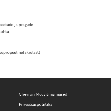
laastude ja pragude
aohtu.
süpropüülmetakrülaat)
Chevron Müügitingimused
Privaatsuspoliitika