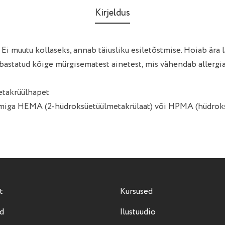
Kirjeldus
 Ei muutu kollaseks, annab täiusliku esiletõstmise. Hoiab ära 
abastatud kõige mürgisematest ainetest, mis vähendab allergi
metakrüülhapet
alemiga HEMA (2-hüdroksüetüülmetakrülaat) või HPMA (hüdrok
t
Kursused
d
Ilustuudio