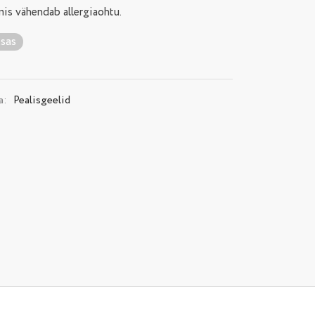
mis vähendab allergiaohtu.
tsas
a:
Pealisgeelid