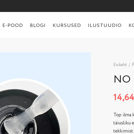
E-POOD
BLOGI
KURSUSED
ILUSTUUDIO
K
Esileht
/
P
NO 
14,6
Top ilma k
täiusliku 
tekkimist