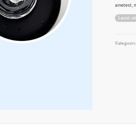
ainetest, 
Laost o
Kategoori