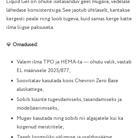
Liquid Gel on õhuke isetasanduv geel mugava, vedelale
lähedase konsistentsiga. See jaotub ühtlaselt, kantakse
kergesti peale ning loob tugeva, kuid samas kerge katte
ilma liigse paksuseta.
💎
Omadused:
Valem ilma TPO ja HEMA-ta — ohutu valik, vastab
EL määrusele 2025/877;
Soovitatav kasutada koos Chevron Zero Base
aluskattega;
Sobib küünte tugevdamiseks, tasandamiseks ja
modelleerimiseks;
Mugav kasutada ning sobib nii algajatele kui ka
kogenud meistritele;
Tagab loomuliku välimuse ja usaldusväärse