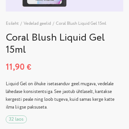
Esileht
/
Vedelad geelid
/
Coral Blush Liquid Gel 15ml
Coral Blush Liquid Gel
15ml
11,90
€
Liquid Gel on õhuke isetasanduv geel mugava, vedelale
lähedase konsistentsiga. See jaotub ühtlaselt, kantakse
kergesti peale ning loob tugeva, kuid samas kerge katte
ilma liigse paksuseta.
32 laos